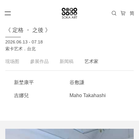
《 定格 ・ 之後 》
2026.06.13 - 07.18
索卡艺术．台北
现场图
參展作品
新闻稿
艺术家
新埜康平
谷敷謙
吉娜兒
Maho Takahashi