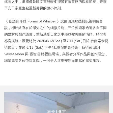
構圖之中，形成像是圖文書般輕柔卻帶有敘事感的觀看節奏，也讓
平凡日常產生被重新凝視的微小片刻。
《 低語的形體 Forms of Whisper 》試圖回應那些難以被明確言
說，卻始終存在於感知之中的細微片刻。三位藝術家透過各自不同
的媒材與創作語彙，重新感受日常之中那些被忽略的情緒、時間與
感官痕跡；展覽將於 2026/6/13(Sat.) 至7/11(Sat.)日於 台南索卡藝
術展出，並於 6/13 (Sat.) 下午4點舉辦開幕茶會，藝術家 絨月
Velvet Moon 與 張智涵 將親臨現場，與觀者分享作品與創作理念，
誠摯邀請各位蒞臨參觀，一同走入這場安靜而細膩的感知旅程。
索卡 | 北京