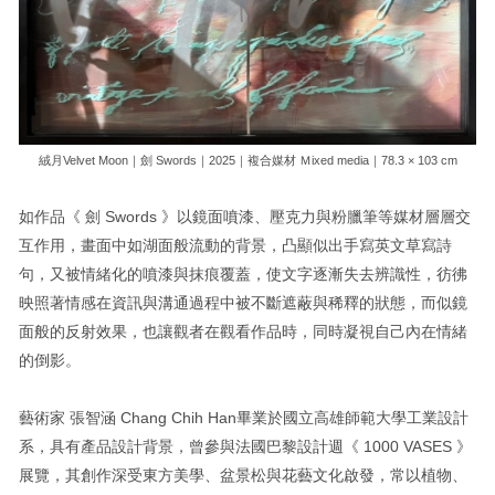
絨月Velvet Moon｜劍 Swords｜2025｜複合媒材 Ｍixed media｜78.3 × 103 cm
如作品《 劍 Swords 》以鏡面噴漆、壓克力與粉臘筆等媒材層層交
互作用，畫面中如湖面般流動的背景，凸顯似出手寫英文草寫詩
句，又被情緒化的噴漆與抹痕覆蓋，使文字逐漸失去辨識性，彷彿
映照著情感在資訊與溝通過程中被不斷遮蔽與稀釋的狀態，而似鏡
面般的反射效果，也讓觀者在觀看作品時，同時凝視自己內在情緒
的倒影。
藝術家 張智涵 Chang Chih Han畢業於國立高雄師範大學工業設計
系，具有產品設計背景，曾參與法國巴黎設計週《 1000 VASES 》
展覽，其創作深受東方美學、盆景松與花藝文化啟發，常以植物、