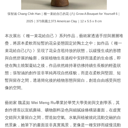
張智涵 Chang Chih Han｜種一束給自己的花 (六) Grow A Bouquet for Yourself 6｜
2025｜373美國土373 American Clay｜12 x 5.5 x 8 cm
本次展出《 種一束花給自己 》系列作品，藝術家透過手捏與層層堆
疊，將原本柔軟而短暫的花朵姿態固定於陶土之中；如作品《 種一
束花給自己(六) 》呈現了花朵含苞待放的狀態，以緩慢生成的形體
與自然舒展的輪廓，保留植物生長過程中安靜而溫柔的生命感，即
使在陶土燒製凝結之後，作品依然維持著彷彿持續生長般的輕盈狀
態；張智涵的創作並非單純再現自然樣貌，而是在柔軟與堅固、短
暫與留存之間，透過簡化後的植物形態與留白，創造自由感受與想
像的空間。
藝術家 魏孟如 Wei Meng Ru畢業於華梵大學美術與文創學系，其
創作擅長以宣紙撕裱、礦物顏料染色與細膩線條構築畫面，在虛實
交錯與大量留白之間，營造如空氣、水氣與植被彼此流動交融的自
然景象，她筆下的畫面並非真實風景，更像是一種安靜而緩慢流動