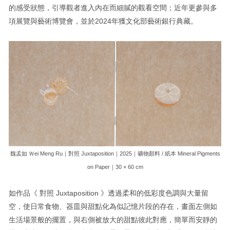
的感受狀態，引導觀者進入內在而細膩的觀看空間；近年更參與多
項展覽與藝術博覽會，並於2024年獲文化部藝術銀行典藏。
魏孟如 Ｗei Meng Ru｜對照 Juxtaposition｜2025｜礦物顏料 / 紙本 Mineral Pigments
on Paper｜30 × 60 cm
如作品《 對照 Juxtaposition 》透過柔和的低彩度色調與大量留
空，使日常食物、器皿與甜點化為似記憶片段的存在，畫面左側如
生活場景般的擺置，與右側被放大的甜點彼此對應，簡單而安靜的