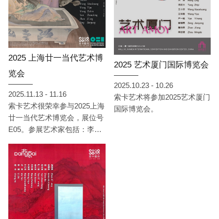
2025 上海廿一当代艺术博
2025 艺术厦门国际博览会
览会
2025.10.23 - 10.26
2025.11.13 - 11.16
索卡艺术将参加2025艺术厦门
索卡艺术很荣幸参与2025上海
国际博览会。
廿一当代艺术博览会，展位号
E05。参展艺术家包括：李
捷、马焘、NKSIN、王小双、
王依雅、汪子晨、闫占城、詹
佶昂、曾健勇。展会将于11月
13日至11月16日在上海展览中
心举行，索卡艺术期待届时与
您相会。