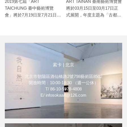
ART TAINAN 臺南藝術博覽會
2019第七屆「ART
將於03月15日至03月17日正
TAICHUNG 臺中藝術博覽
式展開，年度主題為「古都風
會」將於7月19日至7月21日於
華、活力再現」，期許臺南藝
臺中日月千禧酒店盛大登場，
博融合古都風華與精神，並為
索卡藝術將為您帶來王永衢、
大臺南地區帶來藝術的嶄新活
林葆靈、胡竣杰、陳劭彥、陳
力。索卡藝術將為您帶來王永
肇彤、陶綱、趙璐嘉、魏瑋廷
衢、王挺宇、卓卉芹、彭慧
與羅文欣共九位藝術家的精彩
婷、黃柏勳、趙璐嘉與日籍藝
作品，從平面繪畫到復合媒材
術家飯田桐子，共七位藝術家
雕塑皆有展出，期望能為臺中
索卡 | 北京
的精彩作品，期望能用多元的
及周邊城市的藝文愛好者帶來
藝術風貌豐富您的視野。
更豐富的美感體驗，開創獨一
北京市朝陽區酒仙橋路2號798藝術區8502
開放時間：10:00-18:30 （週一公休）
無二的藝術新風貌。
T/ 86-10-5978-4808
E/ infosokaart@126.com