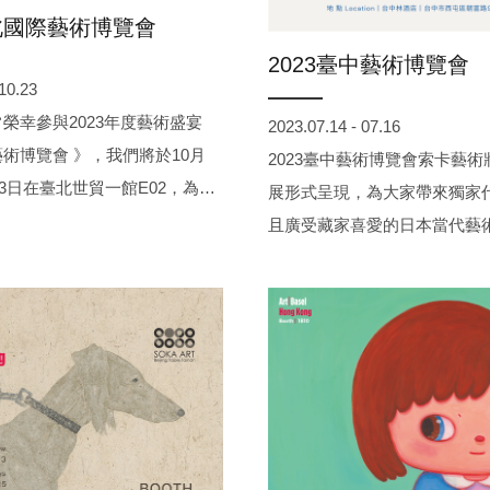
臺北國際藝術博覽會
2023臺中藝術博覽會
 10.23
榮幸參與2023年度藝術盛宴
2023.07.14 - 07.16
術博覽會 》，我們將於10月
2023臺中藝術博覽會索卡藝
23日在臺北世貿一館E02，為大
展形式呈現，為大家帶來獨家
當代藝術家的精彩作品，展出藝
且廣受藏家喜愛的日本當代藝
西西、吳若昕、林葆靈、席時
的最新作品，包含16件油畫以
、橋爪悠也、Conor
列作品。此次難得展出飯田桐
yd、NKSIN (依姓氏筆畫排列) 。這
系列故事創作，精致與細膩度
術家有溫暖撫癒人心、綻放趣味
輊，可見她深厚的素描功力與
趣寫意、浪漫幻境奇遇..等多
力。臺中藝博貴賓預展為7/13
，誠摯邀請大家前來欣賞。
點，公眾開放為7/14 - 7/16
Room 1002，展出作品非常
錯過，歡迎各位貴賓蒞臨參觀