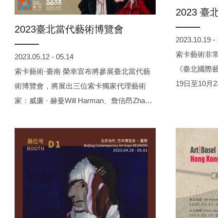
2023 
2023臺北當代藝術博覽會
2023.10.19 -
索卡藝術非常
2023.05.12 - 05.14
《臺北國際藝
索卡藝術·臺南 榮幸宣布將參展臺北當代藝
19日至10月
術博覽會，將展出三位索卡獨家代理藝術
家呈現8位
家：威廉 · 赫曼Will Harman、詹佶昂Zhan
術家包含李
Ji’ang，李西西XX Li。臺北當代藝術博覽會
斌、飯田桐子
將於5/12-14於南港展覽館盛大登場，歡迎前
Murgatro
往參觀。
次帶來的藝
童彩、日常風
風格的作品