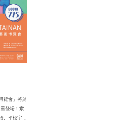
藝術博覽會」將於
隆重登場！索
怡、平松宇
華、楊乃臻、
i Uwasu（按姓