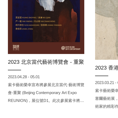
2023 北京當代藝術博覽會 - 重聚
2023 
2023.04.28 - 05.01
2023.03.21 -
索卡藝術榮幸宣布將參展北京當代·藝術博覽
索卡藝術榮幸
會-重聚 (Beijing Contemporary Art Expo
塞爾藝術展
REUNION)，展位號D1。此次參展索卡將呈
術家的精彩
現藝術家張英楠、嚴一能、閆占城、橋爪悠
亞洲已經有
也、詹佶昂、黃寶瑩、吳謙的作品。