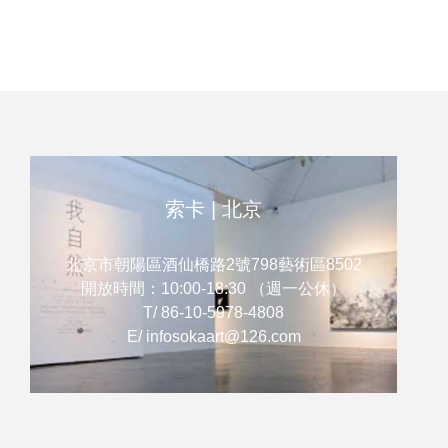
發展潛力的
方法探索藝
包含洪凌（b.
（b.1956-
（b.1973-
（b.1981-
卡藝術期待
索卡 | 北京
北京市朝陽區酒仙橋路2號798藝術區8502
開放時間：10:00-18:30 （週一公休）
T/ 86-10-5978-4808
E/ infosokaart@126.com