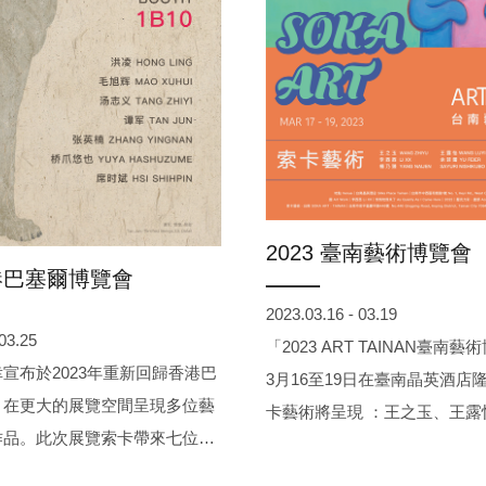
2023 臺南藝術博覽會
香港巴塞爾博覽會
2023.03.16 - 03.19
 03.25
「2023 ART TAINAN臺南
宣布於2023年重新回歸香港巴
3月16至19日在臺南晶英酒店
，在更大的展覽空間呈現多位藝
卡藝術將呈現 ：王之玉、王露
作品。此次展覽索卡帶來七位在
造、李西西、俞菲爾、豊田涼
廣泛影響力的知名藝術家和極具
Sayuri Nishikubo、Motonor