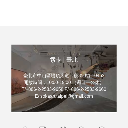
新興藝術家，借於現象學的直觀
氏筆畫排序）共9位亞洲藝術
術作品中的同步性，參展藝術家
作。
1955-），毛旭輝
此次策展主題為「生活主場景
），湯志義（b.1971-），譚軍
眾回歸自然、重新關注日常小
），席時斌（b.1977-），張英楠
們以截然不同的方式詮釋獨面
），和橋爪悠也（b.1983-）。索
態，並意圖從當代藝術脈絡中
在香港巴塞爾與您相見。
感，也為即將迎來開放的社會
索卡 | 臺北
的珍貴記錄。
臺北市中山區堤頂大道二段350號 10462
開放時間：10:00-19:00 （週日一公休）
T/+886-2-2533-9658 F/+886-2-2533-9660
E/ sokaart.taipei@gmail.com