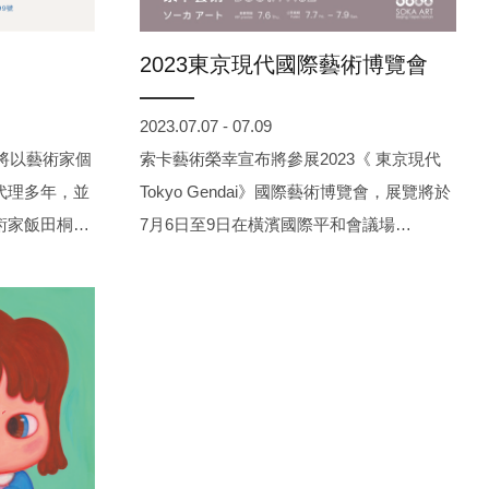
2023東京現代國際藝術博覽會
2023.07.07 - 07.09
術將以藝術家個
索卡藝術榮幸宣布將參展2023《 東京現代
代理多年，並
Tokyo Gendai》國際藝術博覽會，展覽將於
術家飯田桐子
7月6日至9日在橫濱國際平和會議場
及19件紙本系
（Pacifico Yokohama）盛大舉行（7月6日
子多件素描的
VIP預展）。《東京現代Tokyo Gendai》匯
與油畫不分軒
集了來自日本、亞太地區、歐洲和美國等多
豐富的想像
個國際型畫廊，通過精心挑選的藝術品、節
下午3點至7
目和活動，本展會將成為跨一個商業、藝術
，索卡展間位於
和知識交流的嶄新平臺。
精彩，絕對不可
！