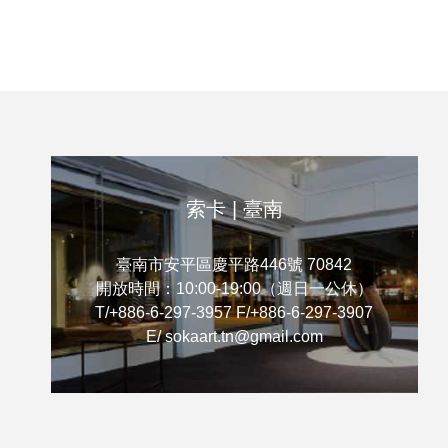
家的精彩創
。」將帶領大
情調；藝術家
生活的內在狀
尋找生活的共
，留下劃時代
索卡 | 臺南
臺南市安平區慶平路446號 70842
開放時間：10:00-19:00（週日一公休）
T/+886-6-297-3957 F/+886-6-297-3907
E/ sokaart.tn@gmail.com