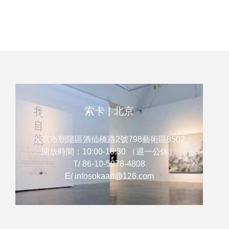
引領觀者在凝視與對話間，體驗藝術如何成
為情感與思想的連結。此次將展出來自臺
灣、中國、日本、韓國與英國等地的 13 位
藝術家作品，包括：於彭、手嶋大輔、王依
雅、吳若昕、李西西、李捷、林葆靈、威廉·
赫曼、席時斌、閻占城、詹佶昂、嚴一能與
Kim Sunwoo（依姓氏筆畫排列）。他們透
索卡 | 北京
過人物、動物、自然景觀與文化符號，描繪
個體與外部世界交織的存在狀態，折射出記
北京市朝陽區酒仙橋路2號798藝術區8502
憶、情感、社會與精神層面的多重面貌。
開放時間：10:00-18:30 （週一公休）
T/ 86-10-5978-4808
E/ infosokaart@126.com