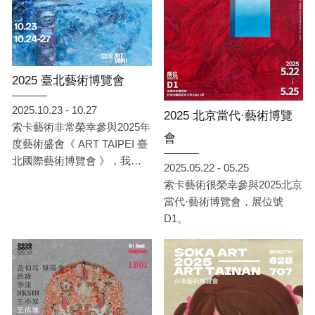
2025 臺北藝術博覽會
2025.10.23 - 10.27
2025 北京當代·藝術博覽
索卡藝術非常榮幸參與2025年
會
度藝術盛會《 ART TAIPEI 臺
北國際藝術博覽會 》，我們
2025.05.22 - 05.25
將於10月23日至10月27日在
索卡藝術很榮幸參與2025北京
臺北世貿一館展位B05，呈現
當代·藝術博覽會，展位號
以《 共感 · 回聲 》展開敘
D1。
事，引領觀者在凝視與對話
間，體驗藝術如何成為情感與
思想的連結。此次將展出來自
臺灣、中國、日本、韓國與英
國等地的 13 位藝術家作品，
包括：於彭、手嶋大輔、王依