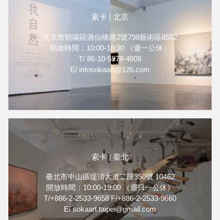
排序）共 六位亞洲藝術家 的
精彩創作，展現豐富多元的藝
索卡 | 北京
術面貌。此外，索卡更與臺南
市政府文化局攜手合作，參與
北京市朝陽區酒仙橋路2號798藝術區8502
《臺南新藝獎》，在展位編號
開放時間：10:00-18:30 （週一公休）
628 特別呈現 2025 臺南新藝
T/ 86-10-5978-4808
E/ infosokaart@126.com
獎優秀得主 —— 李盈蓁的精
彩作品。誠摯邀請各位前來參
觀，共同感受當代藝術的無限
魅力！
索卡 | 臺北
臺北市中山區堤頂大道二段350號 10462
開放時間：10:00-19:00 （週日一公休）
T/+886-2-2533-9658 F/+886-2-2533-9660
E/ sokaart.taipei@gmail.com