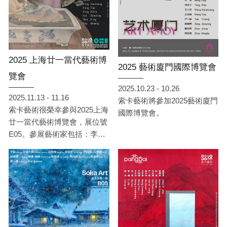
2025 上海廿一當代藝術博
2025 藝術廈門國際博覽會
覽會
2025.10.23 - 10.26
2025.11.13 - 11.16
索卡藝術將參加2025藝術廈門
索卡藝術很榮幸參與2025上海
國際博覽會。
廿一當代藝術博覽會，展位號
E05。參展藝術家包括：李
捷、馬燾、NKSIN、王小雙、
王依雅、汪子晨、閆占城、詹
佶昂、曾健勇。展會將於11月
13日至11月16日在上海展覽中
心舉行，索卡藝術期待屆時與
您相會。