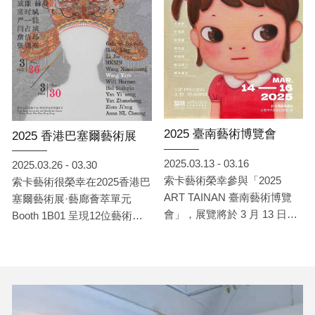
雅、吳若昕、李西西、李捷、
林葆靈、威廉·赫曼、席時
斌、閻占城、詹佶昂、嚴一能
與 Kim Sunwoo（依姓氏筆畫
排列）。他們透過人物、動
物、自然景觀與文化符號，描
繪個體與外部世界交織的存在
狀態，折射出記憶、情感、社
2025 臺南藝術博覽會
2025 香港巴塞爾藝術展
會與精神層面的多重面貌。
2025.03.13 - 03.16
2025.03.26 - 03.30
索卡藝術榮幸參與「2025
索卡藝術很榮幸在2025香港巴
ART TAINAN 臺南藝術博覽
塞爾藝術展·藝廊薈萃單元
會」，展覽將於 3 月 13 日至
Booth 1B01 呈現12位藝術家
3 月 16 日 在 臺南晶英酒店 盛
的精彩作品。
大登場，展位編號 707。此次
展覽，索卡將呈現：王依雅、
李西西、林葆靈、席時斌、梁
凱棋、橫坂竜也（依姓氏筆畫