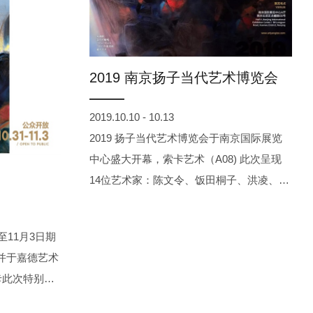
2019 南京扬子当代艺术博览会
2019.10.10 - 10.13
2019 扬子当代艺术博览会于南京国际展览
中心盛大开幕，索卡艺术（A08) 此次呈现
14位艺术家：陈文令、饭田桐子、洪凌、李
剑晨、刘庆和、毛旭辉、秦宣夫、盛梅冰、
他们+、伍礼、杨鸿、曾健勇、赵博、朱德
至11月3日期
群的数件艺术精品。
，并于嘉德艺术
卡此次特别呈
李毅士、闵希