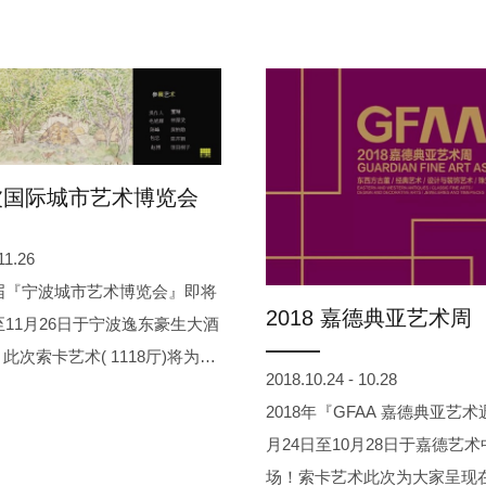
文、孙云台、孙宗蔚、王济远
卡艺术的展位 E07 参观！
云龙、赵兽、朱德群；同时还
艺术家陈文令、饭田桐子、洪
曾健勇、赵博、周名德的精彩
宁波国际城市艺术博览会
11.26
四届『宁波城市艺术博览会』即将
2018 嘉德典亚艺术周
日至11月26日于宁波逸东豪生大酒
此次索卡艺术( 1118厅)将为大
2018.10.24 - 10.28
艺术精品，涵盖现代与当代艺术
2018年『GFAA 嘉德典亚艺术
优秀艺术家。
月24日至10月28日于嘉德艺
场！索卡艺术此次为大家呈现