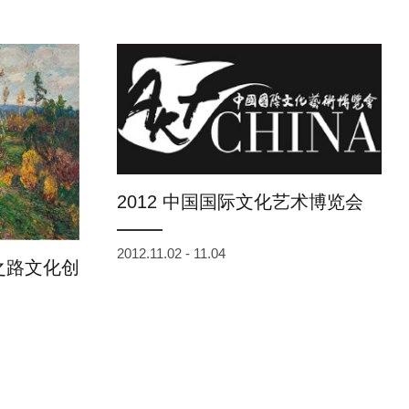
师经典作品，
观点，回顾展出南京油画史近百年风貌，我
、刘荣夫、孙
们将展出吕斯百，黄显之，陈之佛，秦宣
大师们的风
夫，俞成辉，杨云龙等艺术家，为大家呈现
南京过去百年的西画艺术风貌。另外我们也
将带来索卡多年的经营艺术家队伍，包括有
洪凌，曾健勇，盛梅冰，谭军等，总共22位
艺术家，作为此次索卡亮相南京的重要呈
2012 中国国际文化艺术博览会
现。
2012.11.02 - 11.04
绸之路文化创