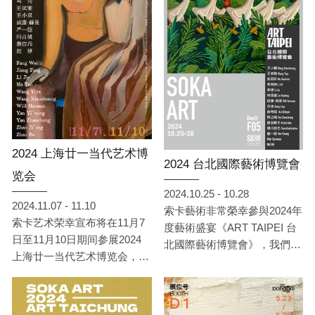
凱棋、橫坂竜也（依姓氏筆畫
排序）共 六位亞洲藝術家 的
精彩創作，展現豐富多元的藝
術面貌。此外，索卡更與台南
市政府文化局攜手合作，參與
《台南新藝獎》，在展位編號
628 特別呈現 2025 台南新藝
獎優秀得主 —— 李盈蓁的精
彩作品。誠摯邀請各位前來參
2024 上海廿一当代艺术博
觀，共同感受當代藝術的無限
2024 台北國際藝術博覽會
魅力！
览会
2024.10.25 - 10.28
2024.11.07 - 11.10
索卡藝術非常榮幸參與2024年
索卡艺术荣幸宣布将在11月7
度藝術盛宴《ART TAIPEI 台
日至11月10日期间参展2024
北國際藝術博覽會》，我們將
上海廿一当代艺术博览会，展
於10月25日至10月28日在台
位号为E07。
北世貿一館，展位F05，為各
位呈現來自英國、日本、韓
國、中國、台灣共15位藝術家