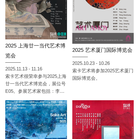
2025 上海廿一当代艺术博
2025 艺术厦门国际博览会
览会
2025.10.23 - 10.26
2025.11.13 - 11.16
索卡艺术将参加2025艺术厦门
索卡艺术很荣幸参与2025上海
国际博览会。
廿一当代艺术博览会，展位号
E05。参展艺术家包括：李
捷、马焘、NKSIN、王小双、
王依雅、汪子晨、闫占城、詹
佶昂、曾健勇。展会将于11月
13日至11月16日在上海展览中
心举行，索卡艺术期待届时与
您相会。