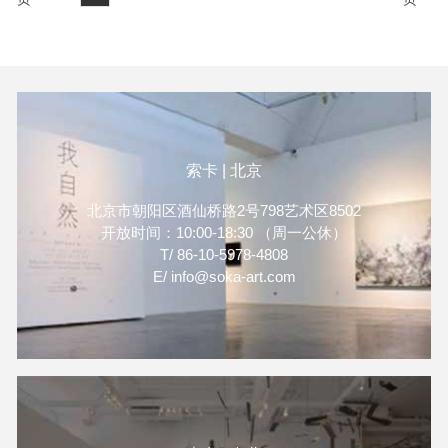
造、池平徹兵、高島進、飯田
严一能、赵博、赵梦和张银亮
桐子、楊珪宋、橫坂竜也、
的作品。
Yuhara Yasuhito、許芝綺、閆
占城、嚴一能，共11位亞洲藝
術家精彩的作品，誠摯邀請各
位前來參觀。
索卡 | 北京
北京市朝阳区酒仙桥路2号798艺术区8502
开放时间：10:00-18:30 （周一公休）
T/ 86-10-5978-4808
E/ info@soka-art.com