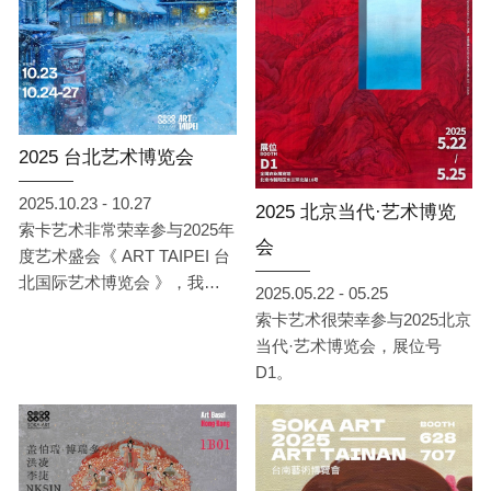
2025 台北艺术博览会
2025.10.23 - 10.27
2025 北京当代·艺术博览
索卡艺术非常荣幸参与2025年
会
度艺术盛会《 ART TAIPEI 台
北国际艺术博览会 》，我们
2025.05.22 - 05.25
将于10月23日至10月27日在
索卡艺术很荣幸参与2025北京
台北世贸一馆展位B05，呈现
当代·艺术博览会，展位号
以《 共感 · 回声 》展开叙
D1。
事，引领观者在凝视与对话
间，体验艺术如何成为情感与
思想的连结。此次将展出来自
台湾、中国、日本、韩国与英