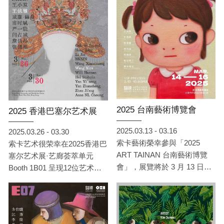
国等地的 13 位艺术家作品，
包括：于彭、手嶋大辅、王依
雅、吴若昕、李西西、李捷、
林葆灵、威廉·赫曼、席时
斌、阎占城、詹佶昂、严一能
与 Kim Sunwoo（依姓氏笔画
排列）。他们透过人物、动
物、自然景观与文化符号，描
绘个体与外部世界交织的存在
状态，折射出记忆、情感、社
2025 台南藝術博覽會
2025 香港巴塞尔艺术展
会与精神层面的多重面貌。
2025.03.13 - 03.16
2025.03.26 - 03.30
索卡藝術榮幸參與「2025
索卡艺术很荣幸在2025香港巴
ART TAINAN 台南藝術博覽
塞尔艺术展·艺廊荟萃单元
會」，展覽將於 3 月 13 日至
Booth 1B01 呈现12位艺术家
3 月 16 日 在 台南晶英酒店 盛
的精彩作品。
大登場，展位編號 707。此次
展覽，索卡將呈現：王依雅、
李西西、林葆靈、席時斌、梁