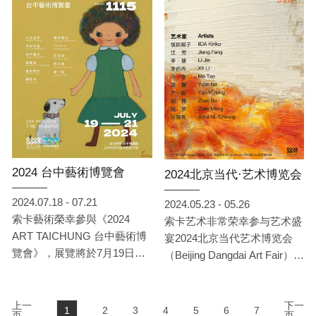
的精彩創作，展出藝術家包含
: 王小雙、王依雅、吳若昕、
李西西 、李捷、林葆靈、威
廉‧赫曼、洪凌、席時斌、閆
占城、飯田桐子、橋爪悠也、
嚴一能、Kim Sunwoo、
NKSIN
(依姓氏筆畫排列)。本次帶來
的藝術家創作涵括了「直覺意
象」和「非直覺意象」兩部
2024 台中藝術博覽會
2024北京当代·艺术博览会
份，各透露著藝術家的心境與
故事，向觀者傳達出不同的當
2024.07.18 - 07.21
2024.05.23 - 05.26
代藝術語彙。
索卡藝術榮幸參與《2024
索卡艺术非常荣幸参与艺术盛
ART TAICHUNG 台中藝術博
宴2024北京当代艺术博览会
覽會》，展覽將於7月19日至7
（Beijing Dangdai Art Fair），
月21日在台中日月千禧酒店，
展位号D1。此次参展索卡将
展位編號1115，隆重登場！索
呈现艺术家饭田桐子、江芳、
卡將呈現：川合治子、平松宇
上一
李捷、李西西、马焘、袁娜、
下一
1
2
3
4
5
6
7
页
页