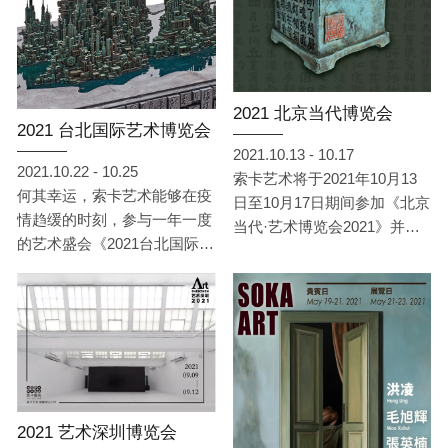
2021 北京当代博览会
2021 台北国际艺术博览会
2021.10.13 - 10.17
2021.10.22 - 10.25
索卡艺术将于2021年10月13
何其幸运，索卡艺术能够在疫
日至10月17日期间参加《北京
情趋缓的时刻，参与一年一度
当代·艺术博览会2021》并于
的艺术盛会《2021台北国际艺
北京全国农业展览馆1、3号
术博览会》。这次我们将于
馆，展位1.8，与大众见面。
2021/10/22-10/25在展位F04，
索卡此次特别呈现5位当代艺
为大家带来13位国际级艺术家
术家作品亮相。
丰富又多元的作品，参展阵容
包含方文山、手嶋大辅、平松
宇造、林葆灵、席时斌、高岛
进、张英楠、许芝绮、曾雍
2021 艺术深圳博览会
宁、饭田桐子、齐简、罗文欣