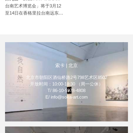
台南艺术博览会」将于3月12
至14日在香格里拉台南远东国
际大饭店盛大登场，索卡艺术
将为您带来王挺宇、王玺安、
周名德、柏巧玲、许芝绮、彭
思锜与日籍艺术家饭田桐子的
精彩作品。此次索卡更与台南
市政府合作，共同推出2020台
南新艺奖得主张静雯的作品在
索卡 | 北京
1310展间，「台南新艺奖」已
被喻为台湾最有人气的新人
北京市朝阳区酒仙桥路2号798艺术区8502
开放时间：10:00-18:30 （周一公休）
奖，在每年的三月份皆吸引许
T/ 86-10-5978-4808
多热爱艺术民众莅临台南参
E/ info@soka-art.com
观。索卡艺术期望能在春暖花
开的三月里，为您呈现最美好
与丰富的艺术面貌。