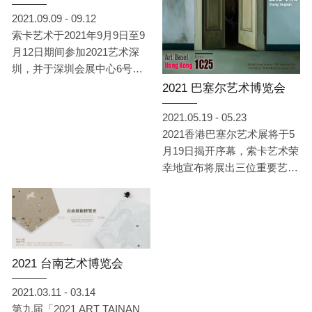
与NKSIN（按姓氏笔画排
2021.09.09 - 09.12
序），件件精彩可期，不容错
索卡艺术于2021年9月9日至9
过！
月12日期间参加2021艺术深
圳，并于深圳会展中心6号馆
C25展位与大众见面。索卡此
2021 巴塞尔艺术博览会
次特别呈现9位当代艺术家作
2021.05.19 - 05.23
品亮相：陈文令、饭田桐子、
2021香港巴塞尔艺术展将于5
汤志义、陶发、曾健勇、张天
月19日揭开序幕，索卡艺术荣
慕、张英楠、周名德、赵博。
幸地宣布将展出三位重要艺术
家作品，分别为洪凌，毛旭辉
与张英楠。
2021 台南艺术博览会
2021.03.11 - 03.14
第九届「2021 ART TAINAN