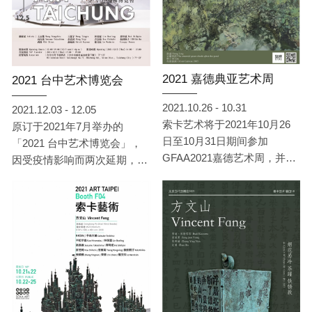
2021 嘉德典亚艺术周
2021 台中艺术博览会
2021.10.26 - 10.31
2021.12.03 - 12.05
索卡艺术将于2021年10月26
原订于2021年7月举办的
日至10月31日期间参加
「2021 台中艺术博览会」，
GFAA2021嘉德艺术周，并于
因受疫情影响而两次延期，现
嘉德艺术中心A01展位与大众
在我们即将迎来12月3日至5日
见面。索卡此次特别呈现永恒
于台中日月千禧酒店举行的艺
经典系列：吴作人、胡善馀、
术盛会。本次索卡艺术会为大
闵希文、孙云台、崔开玺及当
家带来12位亚洲优秀艺术家的
代精神系列：洪凌、胡西丹·
作品：王永衢、王挺宇、林葆
克里木、汤志义、方文山、曾
灵、席时斌、高岛进、彭思
健勇、席时斌、赵博、周名德
锜、许芝绮、饭田桐子、齐
及知名家具品牌二马三石的精
简、谢福源、罗文欣和Creepy
彩作品。
Mouse（依姓氏笔画排序）。