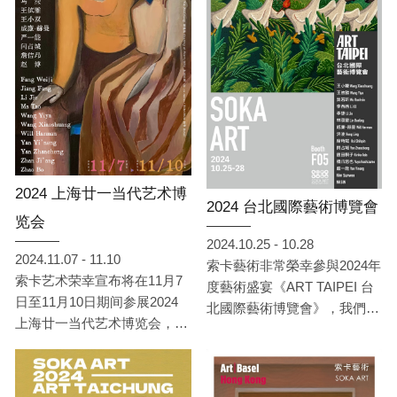
凱棋、橫坂竜也（依姓氏筆畫
排序）共 六位亞洲藝術家 的
精彩創作，展現豐富多元的藝
術面貌。此外，索卡更與台南
市政府文化局攜手合作，參與
《台南新藝獎》，在展位編號
628 特別呈現 2025 台南新藝
獎優秀得主 —— 李盈蓁的精
彩作品。誠摯邀請各位前來參
2024 上海廿一当代艺术博
觀，共同感受當代藝術的無限
2024 台北國際藝術博覽會
魅力！
览会
2024.10.25 - 10.28
2024.11.07 - 11.10
索卡藝術非常榮幸參與2024年
索卡艺术荣幸宣布将在11月7
度藝術盛宴《ART TAIPEI 台
日至11月10日期间参展2024
北國際藝術博覽會》，我們將
上海廿一当代艺术博览会，展
於10月25日至10月28日在台
位号为E07。
北世貿一館，展位F05，為各
位呈現來自英國、日本、韓
國、中國、台灣共15位藝術家