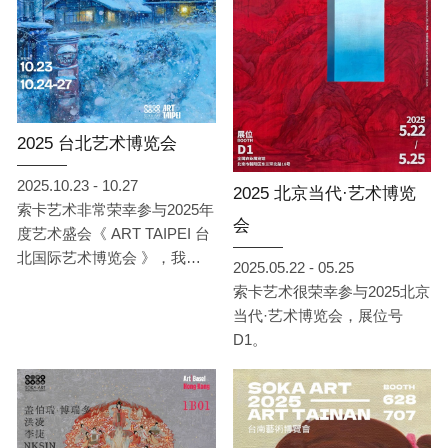
2025 台北艺术博览会
2025.10.23 - 10.27
2025 北京当代·艺术博览
索卡艺术非常荣幸参与2025年
会
度艺术盛会《 ART TAIPEI 台
北国际艺术博览会 》，我们
2025.05.22 - 05.25
将于10月23日至10月27日在
索卡艺术很荣幸参与2025北京
台北世贸一馆展位B05，呈现
当代·艺术博览会，展位号
以《 共感 · 回声 》展开叙
D1。
事，引领观者在凝视与对话
间，体验艺术如何成为情感与
思想的连结。此次将展出来自
台湾、中国、日本、韩国与英