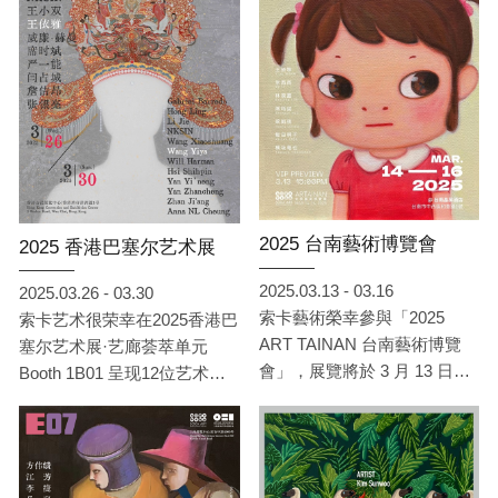
国等地的 13 位艺术家作品，
包括：于彭、手嶋大辅、王依
雅、吴若昕、李西西、李捷、
林葆灵、威廉·赫曼、席时
斌、阎占城、詹佶昂、严一能
与 Kim Sunwoo（依姓氏笔画
排列）。他们透过人物、动
物、自然景观与文化符号，描
绘个体与外部世界交织的存在
状态，折射出记忆、情感、社
2025 台南藝術博覽會
2025 香港巴塞尔艺术展
会与精神层面的多重面貌。
2025.03.13 - 03.16
2025.03.26 - 03.30
索卡藝術榮幸參與「2025
索卡艺术很荣幸在2025香港巴
ART TAINAN 台南藝術博覽
塞尔艺术展·艺廊荟萃单元
會」，展覽將於 3 月 13 日至
Booth 1B01 呈现12位艺术家
3 月 16 日 在 台南晶英酒店 盛
的精彩作品。
大登場，展位編號 707。此次
展覽，索卡將呈現：王依雅、
李西西、林葆靈、席時斌、梁