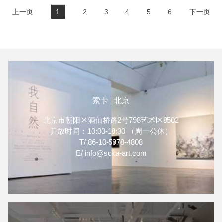
造、池平徹兵、高島進、飯田
的精彩作品。参展艺术家包含
上一页
1
2
3
4
5
6
下一页
桐子、楊珪宋、橫坂竜也、
饭田桐子（IIDA Kiriko,
Yuhara Yasuhito、許芝綺、閆
b.1970-），洪凌
占城、嚴一能，共11位亞洲藝
（b.1955-），桥爪悠也
術家精彩的作品，誠摯邀請各
（Yuya Hashizume,
位前來參觀。
b.1983-），王依雅
（b.1989-），席时斌（Hsi
Shihpin，b.1977-），闫占城
索卡 | 北京
（b.1984-），严一能
（b.1977-），杨勋
北京市朝阳区酒仙桥路2号798艺术区8502
（b.1981-），以及张英楠
开放时间：10:00-18:30 （周一公休）
（b.1981-）。展会将于2024
T/ 86-10-5978-4808
年3月28日至30日在香港会议
E/ info@soka-art.com
展览中心（HKCEC）举行
（预展日期为2024年3月26日
及27日）。索卡艺术期待在香
港巴塞尔与您相见。