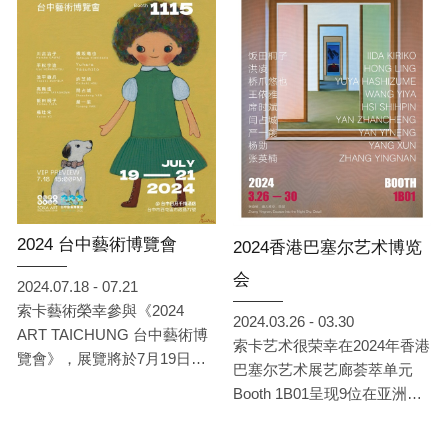
的精彩創作，展出藝術家包含
: 王小雙、王依雅、吳若昕、
李西西 、李捷、林葆靈、威
廉‧赫曼、洪凌、席時斌、閆
占城、飯田桐子、橋爪悠也、
嚴一能、Kim Sunwoo、
NKSIN
(依姓氏筆畫排列)。本次帶來
的藝術家創作涵括了「直覺意
象」和「非直覺意象」兩部
2024 台中藝術博覽會
2024香港巴塞尔艺术博览
份，各透露著藝術家的心境與
会
故事，向觀者傳達出不同的當
2024.07.18 - 07.21
代藝術語彙。
索卡藝術榮幸參與《2024
2024.03.26 - 03.30
ART TAICHUNG 台中藝術博
索卡艺术很荣幸在2024年香港
覽會》，展覽將於7月19日至7
巴塞尔艺术展艺廊荟萃单元
月21日在台中日月千禧酒店，
Booth 1B01呈现9位在亚洲已
展位編號1115，隆重登場！索
经有广泛影响力的知名艺术家
卡將呈現：川合治子、平松宇
和极具发展潜力的新兴艺术家