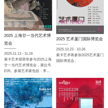
2025 上海廿一当代艺术博
2025 艺术厦门国际博览会
览会
2025.10.23 - 10.26
2025.11.13 - 11.16
索卡艺术将参加2025艺术厦门
索卡艺术很荣幸参与2025上海
国际博览会。
廿一当代艺术博览会，展位号
E05。参展艺术家包括：李
捷、马焘、NKSIN、王小双、
王依雅、汪子晨、闫占城、詹
佶昂、曾健勇。展会将于11月
13日至11月16日在上海展览中
心举行，索卡艺术期待届时与
您相会。