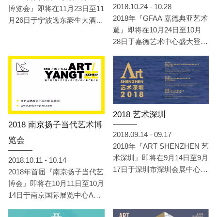
2018.10.24 - 10.28
博览会』即将在11月23日至11
2018年『GFAA 嘉德典亚艺术
月26日于宁波逸东豪生大酒店
週』即将在10月24日至10月
盛大登场。此次索卡艺术(
28日于嘉德艺术中心盛大登
1118厅)将为大家呈现30张艺
场！索卡艺术此次为大家呈现
术精品，涵盖现代与当代艺术
在上世纪中国美术史上有学术
领域的10位优秀艺术家。
地位的前辈大师经典作品，
如：吴作人、李铁夫、秦宣
夫、刘荣夫、孙云台等21位艺
术家，重现经典大师们的风
2018 艺术深圳
华。
2018 南京扬子当代艺术博
2018.09.14 - 09.17
览会
2018年『ART SHENZHEN 艺
术深圳』即将在9月14日至9月
2018.10.11 - 10.14
17日于深圳市深圳会展中心6
2018年首届『南京扬子当代艺
号馆盛大登场！索卡艺术
博会』即将在10月11日至10月
（A09）将为您带来包括洪
14日于南京国际展览中心A厅
凌、陈文令、饭田桐子、曾健
盛大登场！
勇、谭军、席时斌、张英楠、