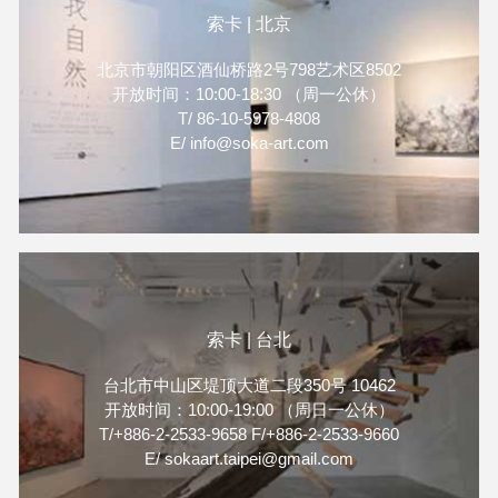
索卡 | 北京
2件90年代水乡农村风貌作
品，风格温婉秀丽为中外藏家
北京市朝阳区酒仙桥路2号798艺术区8502
所喜爱。赵博为鲁迅美院毕业
开放时间：10:00-18:30 （周一公休）
的青年艺术家，其第二次大型
T/ 86-10-5978-4808
个展正在北京索卡同步展出，
E/ info@soka-art.com
真假虚幻的主题风格深受市场
喜爱，赵博不只专注于个体忧
愁，而以更广阔的眼界关心世
界的发展，并企图透过作品感
动其他人，使观者得到反思。
索卡 | 台北
台北市中山区堤顶大道二段350号 10462
开放时间：10:00-19:00 （周日一公休）
T/+886-2-2533-9658 F/+886-2-2533-9660
E/ sokaart.taipei@gmail.com