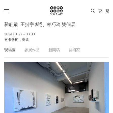
雜莊嚴–王挺宇 離別–柏巧玲 雙個展
2024.01.27 - 03.09
索卡藝術．臺北
現場圖
參展作品
新聞稿
藝術家