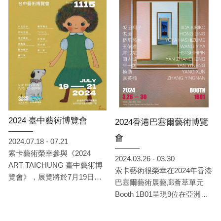
的精彩創作，展出藝術家包含
: 王小雙、王依雅、吳若昕、
李西西 、李捷、林葆靈、威
廉‧赫曼、洪凌、席時斌、閆
占城、飯田桐子、橋爪悠也、
嚴一能、Kim Sunwoo、
NKSIN
(依姓氏筆畫排列)。本次帶來
的藝術家創作涵括了「直覺意
象」和「非直覺意象」兩部
2024 臺中藝術博覽會
2024香港巴塞爾藝術博覽
份，各透露著藝術家的心境與
會
故事，嚮觀者傳達出不同的當
2024.07.18 - 07.21
代藝術語彙。
索卡藝術榮幸參與《2024
2024.03.26 - 03.30
ART TAICHUNG 臺中藝術博
索卡藝術很榮幸在2024年香港
覽會》，展覽將於7月19日至7
巴塞爾藝術展藝廊薈萃單元
月21日在臺中日月千禧酒店，
Booth 1B01呈現9位在亞洲已
展位編號1115，隆重登場！索
經有廣泛影響力的知名藝術家
卡將呈現：川合治子、平松宇
和極具發展潛力的新興藝術家