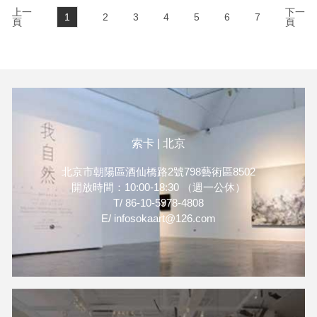
造、池平徹兵、高島進、飯田
上一
的精彩作品。參展藝術家包含
下一
1
2
3
4
5
6
7
桐子、楊珪宋、橫坂竜也、
頁
頁
飯田桐子（IIDA Kiriko,
Yuhara Yasuhito、許芝綺、閆
b.1970-），洪凌
占城、嚴一能，共11位亞洲藝
（b.1955-），橋爪悠也
術家精彩的作品，誠摯邀請各
（Yuya Hashizume,
位前來參觀。
b.1983-），王依雅
（b.1989-），席時斌（Hsi
Shihpin，b.1977-），閆占城
索卡 | 北京
（b.1984-），嚴一能
（b.1977-），楊勳
北京市朝陽區酒仙橋路2號798藝術區8502
（b.1981-），以及張英楠
開放時間：10:00-18:30 （週一公休）
（b.1981-）。展會將於2024
T/ 86-10-5978-4808
年3月28日至30日在香港會議
E/ infosokaart@126.com
展覽中心（HKCEC）舉行
（預展日期為2024年3月26日
及27日）。索卡藝術期待在香
港巴塞爾與您相見。