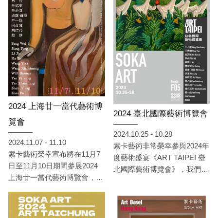
凱棋、橫坂竜也（依姓氏筆畫
排序）共 六位亞洲藝術家 的
精彩創作，展現豐富多元的藝
術面貌。此外，索卡更與臺南
市政府文化局攜手合作，參與
《臺南新藝獎》，在展位編號
628 特別呈現 2025 臺南新藝
獎優秀得主 —— 李盈蓁的精
彩作品。誠摯邀請各位前來參
2024 上海廿一當代藝術博
觀，共同感受當代藝術的無限
2024 臺北國際藝術博覽會
魅力！
覽會
2024.10.25 - 10.28
2024.11.07 - 11.10
索卡藝術非常榮幸參與2024年
索卡藝術榮幸宣布將在11月7
度藝術盛宴《ART TAIPEI 臺
日至11月10日期間參展2024
北國際藝術博覽會》，我們將
上海廿一當代藝術博覽會，展
於10月25日至10月28日在臺
位號為E07。
北世貿一館，展位F05，為各
位呈現來自英國、日本、韓
國、中國、臺灣共15位藝術家