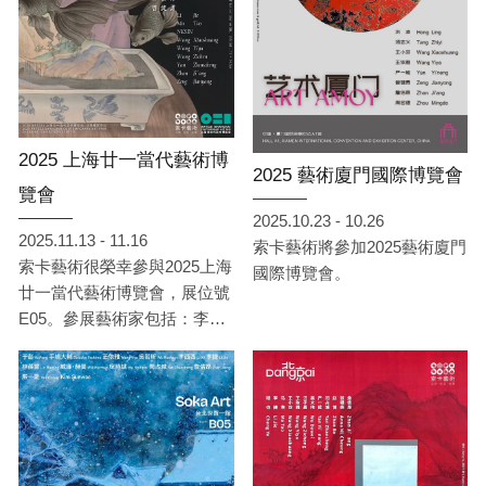
2025 上海廿一當代藝術博
2025 藝術廈門國際博覽會
覽會
2025.10.23 - 10.26
2025.11.13 - 11.16
索卡藝術將參加2025藝術廈門
索卡藝術很榮幸參與2025上海
國際博覽會。
廿一當代藝術博覽會，展位號
E05。參展藝術家包括：李
捷、馬燾、NKSIN、王小雙、
王依雅、汪子晨、閆占城、詹
佶昂、曾健勇。展會將於11月
13日至11月16日在上海展覽中
心舉行，索卡藝術期待屆時與
您相會。