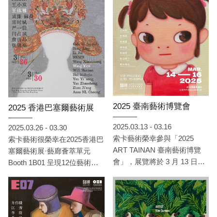
國等地的 13 位藝術家作品，
包括：於彭、手嶋大輔、王依
雅、吳若昕、李西西、李捷、
林葆靈、威廉·赫曼、席時
斌、閻占城、詹佶昂、嚴一能
與 Kim Sunwoo（依姓氏筆畫
排列）。他們透過人物、動
物、自然景觀與文化符號，描
繪個體與外部世界交織的存在
狀態，折射出記憶、情感、社
2025 臺南藝術博覽會
2025 香港巴塞爾藝術展
會與精神層面的多重面貌。
2025.03.13 - 03.16
2025.03.26 - 03.30
索卡藝術榮幸參與「2025
索卡藝術很榮幸在2025香港巴
ART TAINAN 臺南藝術博覽
塞爾藝術展·藝廊薈萃單元
會」，展覽將於 3 月 13 日至
Booth 1B01 呈現12位藝術家
3 月 16 日 在 臺南晶英酒店 盛
的精彩作品。
大登場，展位編號 707。此次
展覽，索卡將呈現：王依雅、
李西西、林葆靈、席時斌、梁