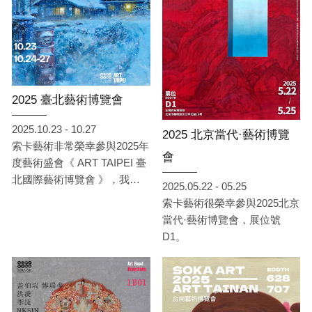
2025 臺北藝術博覽會
2025.10.23 - 10.27
2025 北京當代·藝術博覽
索卡藝術非常榮幸參與2025年
會
度藝術盛會《 ART TAIPEI 臺
北國際藝術博覽會 》，我們
2025.05.22 - 05.25
將於10月23日至10月27日在
索卡藝術很榮幸參與2025北京
臺北世貿一館展位B05，呈現
當代·藝術博覽會，展位號
以《 共感 · 回聲 》展開敘
D1。
事，引領觀者在凝視與對話
間，體驗藝術如何成為情感與
思想的連結。此次將展出來自
臺灣、中國、日本、韓國與英