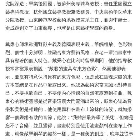
究院深造；畢業後回國，被蘇州美專聘為教授；曾任重慶國立
藝專科教授、杭州國立藝專教授兼教務長、中央美術學院華東
分院教授、山東師范學校藝術系教授兼系主任，並與李超士、
俞成輝創立了山東藝專，也就是山東藝術學院的前身。
戴秉心師承歐洲野獸主義及德國表現主義，筆觸粗放、色彩強
烈、個性十分鮮明，並融合東方藝術風格，在老一輩油畫家中
具有顯著的個人特色。戴秉心在比利時留學期間，他的指導教
授常常當眾表揚說：“戴君的畫具有東方色彩”。然而他卻表
示，並沒有特意保持原有的東方色彩，但是藏在靈魂深處的東
方本質總是在作品中流露出來。他認為藝術家當真誠地對待自
己，不要掩飾自己，不要使內心情感的自然流露遭到扭曲。戴
秉心的藝術靈感是從音樂這扇大門流淌出來的，戴秉心認為音
樂和美術是相通的，他使用顏料在畫布上涂抹的時候，就如撥
響一個鏗鏘有致的音節，他說：“我雖然最終學了美術，但總是
忘不了音樂，並且覺得，畫畫特別是使用油畫顏料在畫布上作
畫，就像敲擊鋼琴的鍵盤一樣，是一種美的創造”，晚年並從事