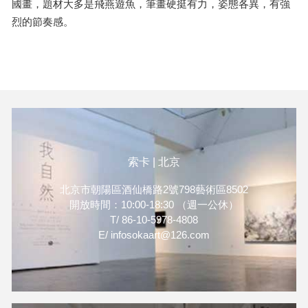
國畫，題材大多是飛燕遊魚，筆畫硬挺有力，姿態各異，有強
烈的節奏感。
索卡 | 北京
北京市朝陽區酒仙橋路2號798藝術區8502
開放時間：10:00-18:30 （週一公休）
T/ 86-10-5978-4808
E/ infosokaart@126.com