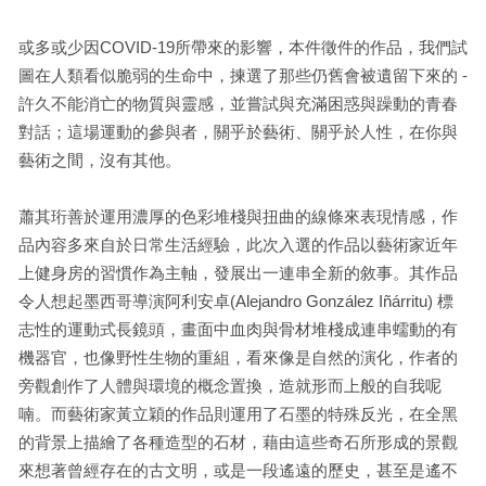
或多或少因COVID-19所帶來的影響，本件徵件的作品，我們試
圖在人類看似脆弱的生命中，揀選了那些仍舊會被遺留下來的 -
許久不能消亡的物質與靈感，並嘗試與充滿困惑與躁動的青春
對話；這場運動的參與者，關乎於藝術、關乎於人性，在你與
藝術之間，沒有其他。
蕭其珩善於運用濃厚的色彩堆棧與扭曲的線條來表現情感，作
品內容多來自於日常生活經驗，此次入選的作品以藝術家近年
上健身房的習慣作為主軸，發展出一連串全新的敘事。其作品
令人想起墨西哥導演阿利安卓(Alejandro González Iñárritu) 標
志性的運動式長鏡頭，畫面中血肉與骨材堆棧成連串蠕動的有
機器官，也像野性生物的重組，看來像是自然的演化，作者的
旁觀創作了人體與環境的概念置換，造就形而上般的自我呢
喃。而藝術家黃立穎的作品則運用了石墨的特殊反光，在全黑
的背景上描繪了各種造型的石材，藉由這些奇石所形成的景觀
來想著曾經存在的古文明，或是一段遙遠的歷史，甚至是遙不