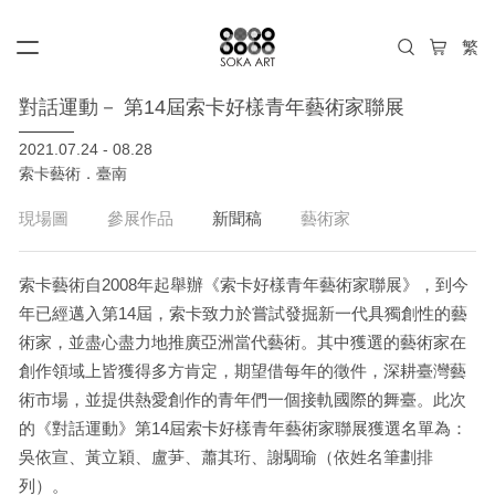
對話運動－ 第14屆索卡好樣青年藝術家聯展
2021.07.24 - 08.28
索卡藝術．臺南
現場圖
參展作品
新聞稿
藝術家
索卡藝術自2008年起舉辦《索卡好樣青年藝術家聯展》，到今
年已經邁入第14屆，索卡致力於嘗試發掘新一代具獨創性的藝
術家，並盡心盡力地推廣亞洲當代藝術。其中獲選的藝術家在
創作領域上皆獲得多方肯定，期望借每年的徵件，深耕臺灣藝
術市場，並提供熱愛創作的青年們一個接軌國際的舞臺。此次
的《對話運動》第14屆索卡好樣青年藝術家聯展獲選名單為：
吳依宣、黃立穎、盧芛、蕭其珩、謝騆瑜（依姓名筆劃排
列）。