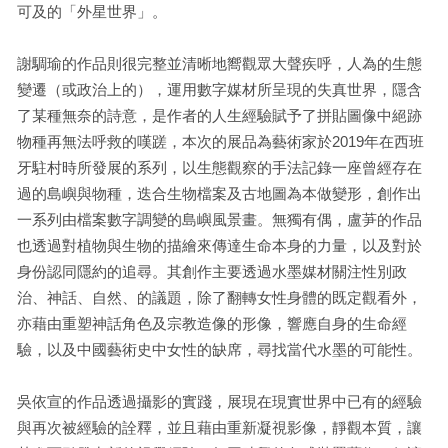
可及的「外星世界」。
謝騆瑜的作品則很完整並清晰地嚮觀眾大聲疾呼，人為的生態
變遷（或政治上的），運用數字媒材所呈現的失真世界，隱含
了某種無奈的詩意，是作者的人生經驗賦予了拼貼圖像中絕跡
物種再無法呼救的嘆蹉，本次的展品為藝術家於2019年在西班
牙駐村時所發展的系列，以生態觀察的手法記錄一座曾經存在
過的島嶼與物種，迭合生物檔案及古地圖為本做變形，創作出
一系列由檔案數字調變的島嶼風景畫。無獨有偶，盧芛的作品
也透過對植物與生物的描繪來傳達生命本身的力量，以及對於
身份認同隱約的追尋。其創作主要透過水墨媒材關注性別政
治、神話、自然、的議題，除了翻轉女性身體的既定觀看外，
亦藉由重塑神話角色及宗教造像的形像，響應自身的生命經
驗，以及中國藝術史中女性的缺席，尋找當代水墨的可能性。
吳依宣的作品透過攝影的實踐，展現在現實世界中已有的經驗
與再次被經驗的詮釋，並且藉由重新凝視影像，靜觀本質，讓