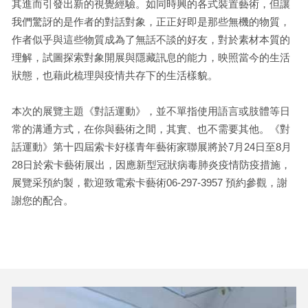
其進而引發出新的視覺經驗。如同時興的各式裝置藝術，但讓
我們驚訝的是作者的對話對象，正正好即是那些無機的物質，
作者似乎與這些物質成為了無話不談的好友，對於素材本質的
理解，試圖探索對象開展與隱藏訊息的能力，映照當今的生活
狀態，也藉此梳理與疫情共存下的生活樣貌。
本次的展覽主題《對話運動》，並不單指使用語言或肢體等日
常的溝通方式，在你與藝術之間，其實、也不需要其他。《對
話運動》第十四屆索卡好樣青年藝術家聯展將於7月24日至8月
28日於索卡藝術展出，因應新型冠狀病毒肺炎疫情防疫措施，
展覽采預約製，歡迎致電索卡藝術06-297-3957 預約參觀，謝
謝您的配合。