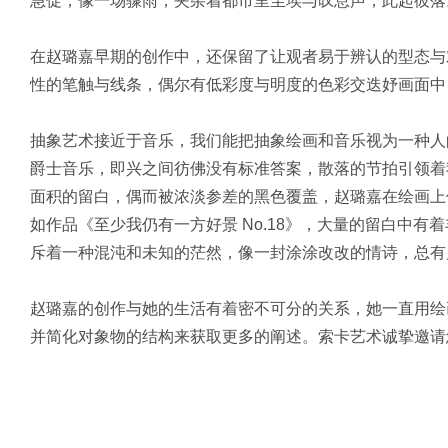
急促，像一场骤雨，夹杂着都市里尘埃与叹息声，此起彼落
在赵璐嘉早期的创作中，还保留了让观者易于辨认的型态与
性的笔触与线条，偶尔有低彩度与明度的色彩交迭妤画面中
抽象艺术接近于音乐，我们能把抽象绘画和音乐视为一种人
爵士音乐，即兴之间彷佛没有标准答案，散落的节拍引领着
面积的留白，偶而被浓淡参差的黑色覆盖，赵璐嘉在绘画上
如作品《至少我仍有一方好景 No.18》，大量的留白中
斥着一种混沌和未知的茫然，像一封涂涂改改的情诗，总有
赵璐嘉的创作与她的生活有着密不可分的关系，她一直用绘
并简化对象物的结构来获取更多的阐述。索卡艺术诚挚邀请