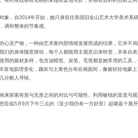
。有时候线条在笔稍的末端轻柔地弯折，穿插在质朴的色彩之间
对象，自2014年开始，她只身前往美国旧金山艺术大学美术系
，调和整体的节奏感。
的心灵产物，一种由艺术家内部情绪发展而成的结果，它并不局
我们的身体随意摆动，每个人都能用主观意识来聆赏，并各自表
使用的媒材多样，包含油蜡笔、炭笔、毛笔都是她常用的工具，
有着丰富地肌理变化，藕灰与土黄色分布在画面间，像被轻轻地蒙
几分耐人寻味。
画来探索有形与无形之间的对比与可能性。利用敏锐的直觉与观
您莅临5月9月下午三点的《至少我仍有一方好景》赵璐嘉个展