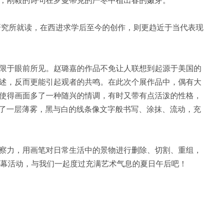
，刚毅的诗句在罗曼蒂克的严冬中植出春的嫩芽。
研究所就读，在西进求学后至今的创作，则更趋近于当代表现
限于眼前所见。赵璐嘉的作品不免让人联想到起源于美国的
述，反而更能引起观者的共鸣。在此次个展作品中，偶有大
使得画面多了一种随兴的情调，有时又带有点活泼的性格，
上了一层薄雾，黑与白的线条像文字般书写、涂抹、流动，充
察力，用画笔对日常生活中的景物进行删除、切割、重组，
开幕活动，与我们一起度过充满艺术气息的夏日午后吧！