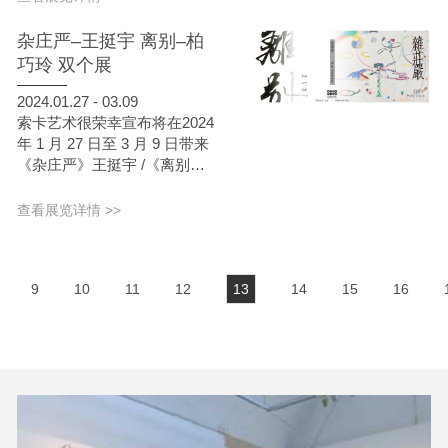
「道」的哲学思考，也是她在
览将集中展示两位艺术家近十
艺术进程中对「美」的重新诠
年的创作，天真烂漫的创作语
杂庄严–王挺宇 离别–柏
释。
言和童年记忆中保鲜的好天
巧玲 双个展
气，带人们回顾最初的美好。
2024.01.27 - 03.09
索卡艺术很荣幸宣布将在2024
年 1 月 27 日至 3 月 9 日带来
《杂庄严》王挺宇 /《离别》
柏巧玲双个展。
查看展览详情 >>
9
10
11
12
13
14
15
16