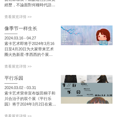
經歷，不論面對何種時代語境
或市場環境，索卡始終秉持著
發掘新一代具獨創性的藝術
查看展览详情 >>
家，以及推廣亞洲當代藝術之
理念；透過媒合商業及各類藝
像季节一样生长
術形式，於每年的徵件，深耕
台灣藝術界，提供熱愛創作的
2024.03.16 - 04.27
青年藝術家一個接軌國際的平
索卡艺术即将于2024年3月16
台。第17屆索卡好樣青年藝術
日至4月20日为大家带来艺术
家聯展獲選藝術家名單為：吳
圈火热新星-李西西的个展
挺連、李小秋、侯冠廷、梁凱
《像季节一样生长Grow Like
棋、許源祐、游智涵(按姓名
the Seasons》；本次展览将
查看展览详情 >>
筆畫排序)。
呈现更宏观、更具 故事性的
十五件全新创作，李西西将自
平行乐园
然的坚韧与对生命的感悟投射
在画中人物的片段风景，除了
2024.03.02 - 03.31
平面作品，艺术家也特别制作
索卡艺术荣幸宣布饭田桐子和
了超人气雕塑作品《梦想与野
川合治子的双个展《平行乐
心Dreams and Ambitions》
园》将于2024年3月2日在索卡
高度60cm的版本，在童趣可
艺术（北京）开幕，并持续展
爱的作品之中不仅蕴藏了
出至2024年3月31日。本次展
查看展览详情 >>