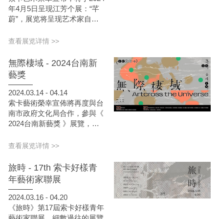
年4月5日呈现江芳个展：“芊
蔚”，展览将呈现艺术家自
2015年起接近十年在绘画领域
的沉淀与思考。展览将于4月5
查看展览详情 >>
日下午4时开幕，展期持续至5
月4日。
無際棲域 - 2024台南新
藝獎
2024.03.14 - 04.14
索卡藝術榮幸宣佈將再度與台
南市政府文化局合作，參與《
2024台南新藝獎 》展覽，這
次台南串聯十間藝廊與藝術空
間，以不同空間風格、作品意
查看展览详情 >>
象呼應藝術家對大的資訊進行
解構，透過創作轉譯在新藝獎
旅時 - 17th 索卡好樣青
這個「棲域」，展出來自全國
年藝術家聯展
10組得主與12組邀展藝術家的
作品，匯聚了源源不絕的生命
2024.03.16 - 04.20
力，就如同新藝獎對台灣當代
《旅時》第17屆索卡好樣青年
藝術新銳的孕育與培養。
藝術家聯展，細數過往的展覽