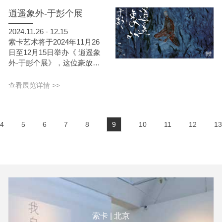
感，透過重新組建的Porsche
逍遥象外-于彭个展
保時捷名車，探索人類在災難
中對未知的恐懼，傳達出一種
2024.11.26 - 12.15
想要回到過去的深層渴望。
索卡艺术将于2024年11月26
日至12月15日举办《 逍遥象
外-于彭个展》，这位豪放不
羁、洒脱自在的艺术家，生前
总是捧着酒壶、纵情山水，将
查看展览详情 >>
生活、思想与信仰融入创作
中，成就了他独树一帜的超现
实奇幻山水，「逍遥」是呼应
4
5
6
7
8
9
10
11
12
13
他洒脱自在的人生态度，「象
外」是他透过具象之物传达出
的弦外之意。本次展览将呈现
于彭2010-2011年精华之作，
包含12件罕见油画与水墨系
列；于彭曾说，「我的艺术是
生命换来的。」一语道尽他倾
注一生心血的创作精神。
索卡 | 北京