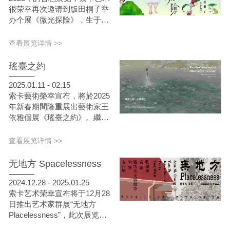
很荣幸再次邀请到饭田桐子举
办个展《微光探险》，生于北
海道雪国的饭田桐子，以其纯
真温柔的创作语汇，将自然的
查看展览详情 >>
气息与古老传说编织成细腻充
满童趣的画境，带领观者重拾
瑤臺之約
心中那份对自然纯粹的好奇心
与探索世界的勇气。展期自
2025.01.11 - 02.15
2025年1月11日至2月15日，
索卡藝術榮幸宣布，將於2025
诚挚邀请您一同走入饭田桐子
年新春期間隆重展出藝術家王
奇幻的绘画世界。
依雅個展《瑤臺之約》。繼台
北個展大獲好評，藝術家王依
雅細膩筆觸和飄逸如仙的繪畫
查看展览详情 >>
風格，將古典韻味與現代美學
巧妙結合，將來到台南為觀者
无地方 Spacelessness
帶來一場充滿詩意的觀賞體
驗，展覽於2025年1月11日至
2024.12.28 - 2025.01.25
2月15日展出，作品延續藝術
索卡艺术荣幸宣布将于12月28
家一貫的柔美氣質，更深入了
日推出艺术家群展“无地方
歷史與文化的底蘊。
Placelessness”，此次展览由
五位艺术家——方伟绩、陶