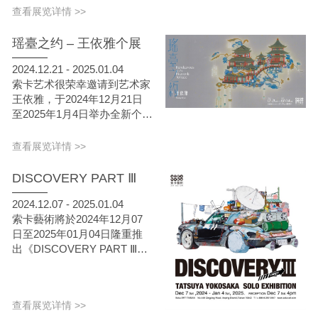
发、雅戈达·米乔维奇、袁
查看展览详情 >>
娜、张银亮 共同呈现。展览
由杨紫苑策划，将持续至2025
瑶臺之约 – 王依雅个展
年1月25日。
2024.12.21 - 2025.01.04
索卡艺术很荣幸邀请到艺术家
王依雅，于2024年12月21日
至2025年1月4日举办全新个展
《 瑶臺之约 》， "瑶臺"一词
本身富含多重含义，既可代指
查看展览详情 >>
积雪的楼臺、妆台，亦是传说
中神仙的居所，艺术家以传统
DISCOVERY PART Ⅲ
文化中的女仙意象为切入点，
探讨女性形象在宗教、文学与
2024.12.07 - 2025.01.04
艺术领域的演化与交织，而《
索卡藝術將於2024年12月07
瑶臺之约 》即是邀请观众进
日至2025年01月04日隆重推
行一场精神上的出走，放下所
出《DISCOVERY PART Ⅲ》
有不必要的纷扰，共赴一场仙
橫坂竜也 Tatsuya Yokosaka
女们的聚会。
全新個展。來自日本的藝術家
橫坂竜也將延續其經典作品系
查看展览详情 >>
列，以「時光機」為創作靈