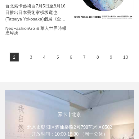
台北索卡藝術自7月5日至8月16
日推出日本藝術家橫坂竜也
(Tatsuya Yokosaka)個展《全
体》，場景設計如同一座時空挖
NeoFashionGo & 華人世界時報
掘基地，邀請觀眾以「未來考古
應瑋漢
學家」身分回望滅絕後的人類文
明。策展主軸源於藝術家2020
年展覽《終結》的假設：「假設
2
3
4
5
6
7
8
9
10
人類在疫情後滅絕，而藝術作品
則成為未來考古中珍貴的文化遺
產。」展覽以此觀點擴張，將動
畫與特攝的視覺語彙重組為斷裂
史料，呈現一座平行時空的圖像
現場。橫坂竜也1981年生於群
馬縣，現居東京，活躍於日本、
台灣與歐洲。他擅長運用模型
盒、仿舊貼紙與手繪標示，配合
索卡 | 北京
賽璐珞動畫筆法，制造出「既熟
悉又陌生」的影像風景，讓觀眾
北京市朝阳区酒仙桥路2号798艺术区8502
在懷舊與錯位之間來回穿梭。
开放时间：10:00-18:30 （周一公休）