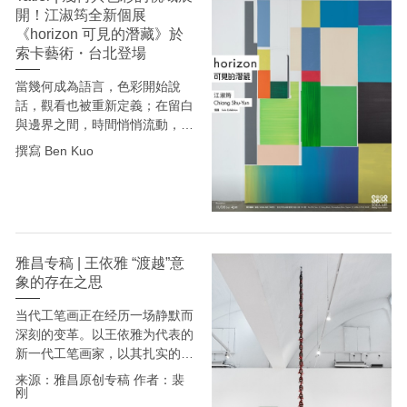
開！江淑筠全新個展
《horizon 可見的潛藏》於
索卡藝術・台北登場
當幾何成為語言，色彩開始說
話，觀看也被重新定義；在留白
與邊界之間，時間悄悄流動，潛
藏的視域被喚醒。江淑筠讓繪畫
撰寫 Ben Kuo
不再只是被看見，而是成為
「看」本身的發生。
雅昌专稿 | 王依雅 “渡越”意
象的存在之思
当代工笔画正在经历一场静默而
深刻的变革。以王依雅为代表的
新一代工笔画家，以其扎实的传
统功底、开阔的文化视野和敏锐
来源：雅昌原创专稿 作者：裴
的当代意识，为这一古老画种注
刚