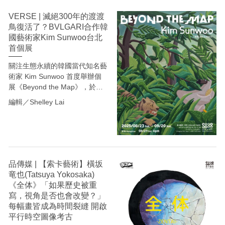
度。
VERSE | 滅絕300年的渡渡
鳥復活了？BVLGARI合作韓
國藝術家Kim Sunwoo台北
首個展
關注生態永續的韓國當代知名藝
術家 Kim Sunwoo 首度舉辦個
展《Beyond the Map》，於索
卡藝術・台北呈現最新繪畫作
編輯／Shelley Lai
品，以 17 幅不透明水彩與水彩
畫兩種風格，打破「dodo＝愚
蠢」的刻板印象，將渡渡鳥重塑
為充滿想像力與可能性的象徵。
品傳媒 | 【索卡藝術】橫坂
竜也(Tatsuya Yokosaka)
《全体》「如果歷史被重
寫，視角是否也會改變？」
每幅畫皆成為時間裂縫 開啟
平行時空圖像考古