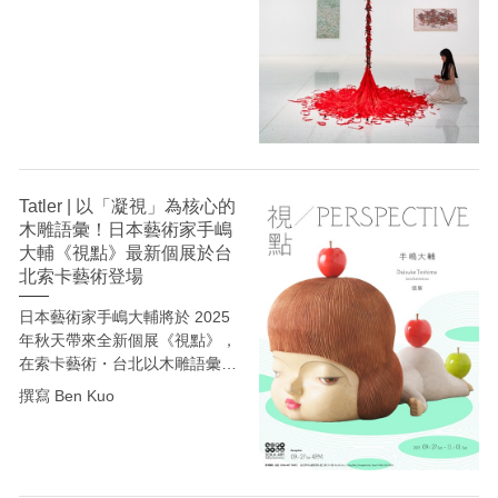
入了新的生命力。他们的实践表
明，工笔画的当代化不是对传统
的否定，而是通过创造性转化和
创新性发展，使传统在当代语境
中焕发新的生机。
这种变革的意义不仅在于艺
术本体的演进，更在于它为我们
提供了一种处理传统与当代关系
Tatler | 以「凝視」為核心的
的成功范例——在尊重传统内在
木雕語彙！日本藝術家手嶋
逻辑的前提下，以开放的态度吸
大輔《視點》最新個展於台
纳当代文化成果，最终实现中国
北索卡藝術登場
绘画精神的当代延续与升华。当
代工笔画的发展道路启示我们，
日本藝術家手嶋大輔將於 2025
只有深入传统的内核，才能真正
年秋天帶來全新個展《視點》，
地超越传统;只有坚定文化自
在索卡藝術・台北以木雕語彙展
信，才能在全球化浪潮中确立中
開一場關於「凝視」的對話。作
撰寫 Ben Kuo
国艺术的独特价值坐标。
品結合日本傳統雕刻技法與當代
多媒材語境，從日常細節到社會
符號，邀請觀眾在凝視與被凝視
之間，發現屬於自己的觀看角