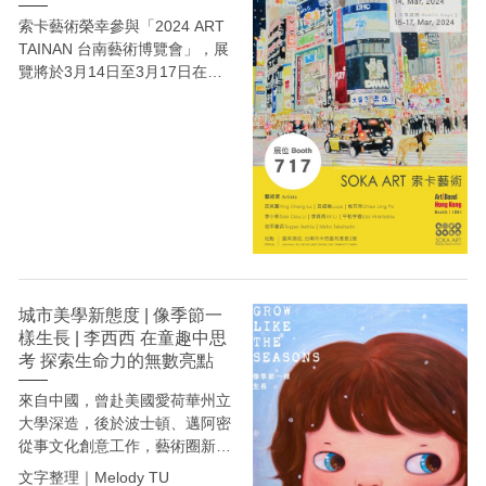
江芳对于新的绘画语言持续十余
索卡藝術榮幸參與「2024 ART
年的探索。
TAINAN 台南藝術博覽會」，展
覽將於3月14日至3月17日在台
南晶英酒店，展位編號717，隆
重登場！索卡將呈現：平松宇
造、池平徹兵、呂英菖、呂紹
瑜、李小秋、李西西、柏巧玲、
Maho Takahashi ( 按姓氏筆畫
排序 )，共8位亞洲藝術家精彩
的作品，誠摯邀請各位前來參
觀。
城市美學新態度 | 像季節一
樣生長 | 李西西 在童趣中思
考 探索生命力的無數亮點
來自中國，曾赴美國愛荷華州立
大學深造，後於波士頓、邁阿密
從事文化創意工作，藝術圈新星
李西西 即將在台北帶來個展
文字整理｜Melody TU