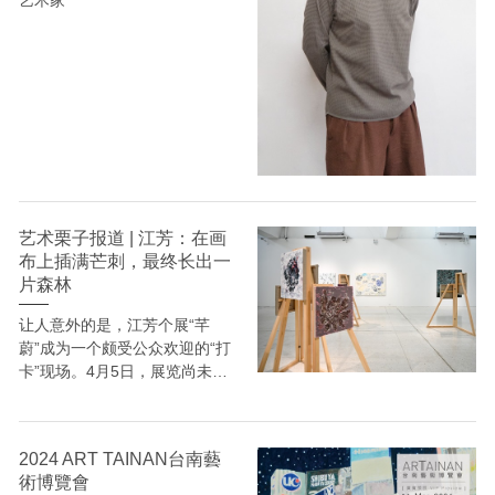
艺术家
院中国画学院工笔人物画系，现
工作和生活于北京。其作品被中
央美术学院美术馆、北京树美术
馆等机构和个人收藏。
“我的每一件作品都是记录我生
活的一个‘片段’，其中包含了我
对生活的感悟和对传统美学的思
考。”
艺术栗子报道 | 江芳：在画
布上插满芒刺，最终长出一
——詹佶昂
片森林
让人意外的是，江芳个展“芊
蔚”成为一个颇受公众欢迎的“打
卡”现场。4月5日，展览尚未正
式开启，便有很多人聚集在索卡
艺术（北京）展厅内拍照。这一
景象成为展览期间的日常，连艺
2024 ART TAINAN台南藝
术家也对此感到意外。那些初看
術博覽會
美丽，细看危险的花朵背后，是