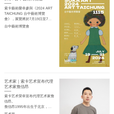
索卡藝術榮幸參與《2024 ART
TAICHUNG 台中藝術博覽
會》，展覽將於7月19日至7月
21日在台中日月千禧酒店，展位
台中藝術博覽會
編號1115，隆重登場！索卡將
呈現：川合治子、平松宇造、池
平徹兵、高島進、飯田桐子、楊
珪宋、橫坂竜也、Yuhara
Yasuhito、許芝綺、閆占城、嚴
一能，共11位亞洲藝術家精彩的
作品，誠摯邀請各位前來參觀。
艺术家｜索卡艺术宣布代理
艺术家詹佶昂
索卡艺术荣幸宣布代理艺术家詹
佶昂。
詹佶昂1995年出生于北京，
2024年硕士毕业于中央美术学