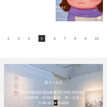
「像季節一樣生長 Grow Like
the Seasons」。探索生命力的
無數亮點，呈現更具故事性的
15 件全新創作。平面作品之
外，藝術家也特別為超人氣雕塑
作品《夢想與野心 Dreams and
Ambitions》製作高度 60 cm 的
版本。童趣可愛的作品不僅蘊藏
2
3
4
5
6
7
8
9
10
了藝術家對於「道」的哲學思
考，也是她在藝術進程中對
「美」的重新詮釋。
索卡 | 北京
北京市朝阳区酒仙桥路2号798艺术区8502
开放时间：10:00-18:30 （周一公休）
T/ 86-10-5978-4808